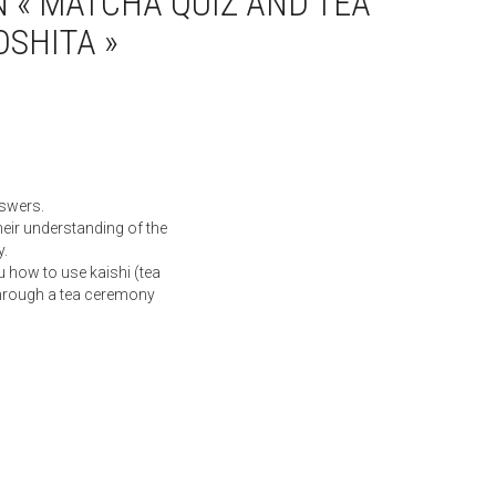
« MATCHA QUIZ AND TEA
SHITA »
nswers.
eir understanding of the
y.
u how to use kaishi (tea
through a tea ceremony