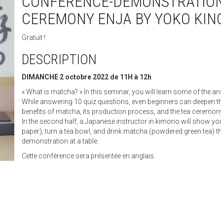
CONFÉRENCE-DÉMONSTRATION 
CEREMONY ENJA BY YOKO KINO
Gratuit !
DESCRIPTION
DIMANCHE 2 octobre 2022 de 11H à 12h
« What is matcha? » In this seminar, you will learn some of the a
While answering 10 quiz questions, even beginners can deepen th
benefits of matcha, its production process, and the tea ceremon
In the second half, a Japanese instructor in kimono will show yo
paper), turn a tea bowl, and drink matcha (powdered green tea) 
demonstration at a table.
Cette conférence sera présentée en anglais.