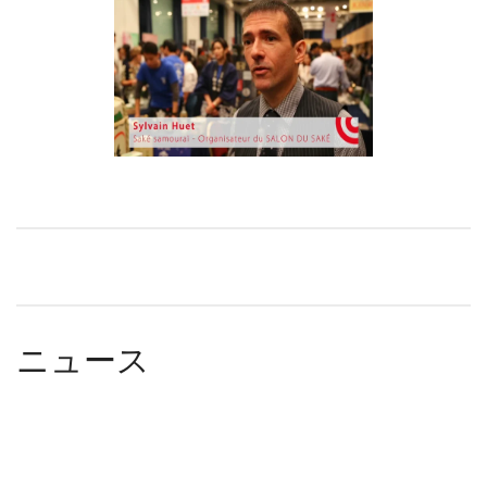
LE SAKÉ JAPONAIS À
LA CONQUÊTE DU
MARCHÉ EUROPÉEN -
SALON DU SAKÉ 2015
watch video
ニュース