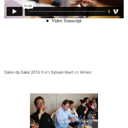
Salon du Saké 2016
from
Sylvain Huet
on
Vimeo
.
ATELIER-
DÉGUSTATION 2016
“UN CHEF…UN SAKÉ” -
SALON DU SAKÉ 2016
watch video