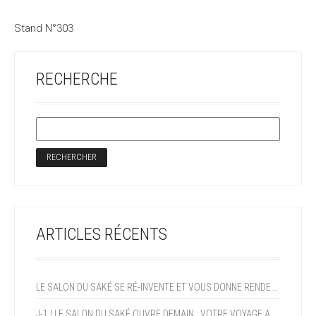
Stand N°303
RECHERCHE
ARTICLES RÉCENTS
LE SALON DU SAKÉ SE RÉ-INVENTE ET VOUS DONNE RENDEZ-VOUS EN 2027!
J-1 ! LE SALON DU SAKÉ OUVRE DEMAIN : VOTRE VOYAGE AU JAPON COMMENCE CE WEEK-END !