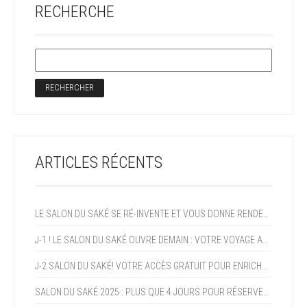
RECHERCHE
ARTICLES RÉCENTS
LE SALON DU SAKÉ SE RÉ-INVENTE ET VOUS DONNE RENDEZ-VOUS EN 2027!
J-1 ! LE SALON DU SAKÉ OUVRE DEMAIN : VOTRE VOYAGE AU JAPON COMMENCE CE WEEK-END !
J-2 SALON DU SAKÉ! VOTRE ACCÈS GRATUIT POUR ENRICHIR VOTRE EXPERTISE ET PROFITER DE LA CROISSANCE DU SAKÉ (+15% AN)
SALON DU SAKÉ 2025 : PLUS QUE 4 JOURS POUR RÉSERVER VOTRE PROGRAMME !