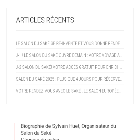
ARTICLES RÉCENTS
LE SALON DU SAKÉ SE RÉ-INVENTE ET VOUS DONNE RENDEZ-VOUS EN 2027!
J-1 ! LE SALON DU SAKÉ OUVRE DEMAIN : VOTRE VOYAGE AU JAPON COMMENCE CE WEEK-END !
J-2 SALON DU SAKÉ! VOTRE ACCÈS GRATUIT POUR ENRICHIR VOTRE EXPERTISE ET PROFITER DE LA CROISSANCE DU SAKÉ (+15% AN)
SALON DU SAKÉ 2025 : PLUS QUE 4 JOURS POUR RÉSERVER VOTRE PROGRAMME !
VOTRE RENDEZ-VOUS AVEC LE SAKÉ : LE SALON EUROPÉEN DU SAKÉ ET DES BOISSONS JAPONAISES OUVRE DANS DEUX SEMAINES !
Biographie de Sylvain Huet, Organisateur du
Salon du Saké
L’équipe du salon