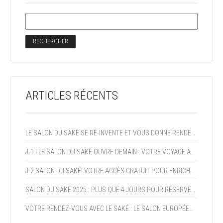
ARTICLES RÉCENTS
LE SALON DU SAKÉ SE RÉ-INVENTE ET VOUS DONNE RENDEZ-VOUS EN 2027!
J-1 ! LE SALON DU SAKÉ OUVRE DEMAIN : VOTRE VOYAGE AU JAPON COMMENCE CE WEEK-END !
J-2 SALON DU SAKÉ! VOTRE ACCÈS GRATUIT POUR ENRICHIR VOTRE EXPERTISE ET PROFITER DE LA CROISSANCE DU SAKÉ (+15% AN)
SALON DU SAKÉ 2025 : PLUS QUE 4 JOURS POUR RÉSERVER VOTRE PROGRAMME !
VOTRE RENDEZ-VOUS AVEC LE SAKÉ : LE SALON EUROPÉEN DU SAKÉ ET DES BOISSONS JAPONAISES OUVRE DANS DEUX SEMAINES !