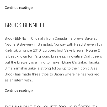
Continue reading
BROCK BENNETT
Brock BENNETT Originally from Canada, he brews Sake at
Nøgne Ø Brewery in Grimstad, Norway with Head Brewer/Toji
Kjetil Jikiun since 2010. Europe’s first Sake Brewer, Nøgne Ø
is best known for it’s ground breaking, innovative Craft Beers
but the brewery is aiming to make Nøgne Ø’s Sake, Hadaka
Jima Yamahai Sake, a strong follow up to their iconic Ales.
Brock has made three trips to Japan where he has worked
as an intern with…
Continue reading