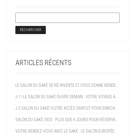
ARTICLES RÉCENTS
LE SALON DU SAKÉ SE RÉ-INVENTE ET VOUS DONNE RENDEZ-VOUS EN 2027!
J-1 ! LE SALON DU SAKÉ OUVRE DEMAIN : VOTRE VOYAGE AU JAPON COMMENCE CE WEEK-END !
J-2 SALON DU SAKÉ! VOTRE ACCÈS GRATUIT POUR ENRICHIR VOTRE EXPERTISE ET PROFITER DE LA CROISSANCE DU SAKÉ (+15% AN)
SALON DU SAKÉ 2025 : PLUS QUE 4 JOURS POUR RÉSERVER VOTRE PROGRAMME !
VOTRE RENDEZ-VOUS AVEC LE SAKÉ : LE SALON EUROPÉEN DU SAKÉ ET DES BOISSONS JAPONAISES OUVRE DANS DEUX SEMAINES !