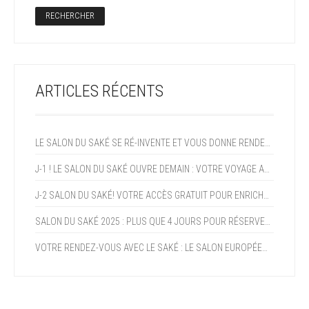
ARTICLES RÉCENTS
LE SALON DU SAKÉ SE RÉ-INVENTE ET VOUS DONNE RENDEZ-VOUS EN 2027!
J-1 ! LE SALON DU SAKÉ OUVRE DEMAIN : VOTRE VOYAGE AU JAPON COMMENCE CE WEEK-END !
J-2 SALON DU SAKÉ! VOTRE ACCÈS GRATUIT POUR ENRICHIR VOTRE EXPERTISE ET PROFITER DE LA CROISSANCE DU SAKÉ (+15% AN)
SALON DU SAKÉ 2025 : PLUS QUE 4 JOURS POUR RÉSERVER VOTRE PROGRAMME !
VOTRE RENDEZ-VOUS AVEC LE SAKÉ : LE SALON EUROPÉEN DU SAKÉ ET DES BOISSONS JAPONAISES OUVRE DANS DEUX SEMAINES !