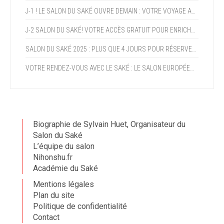
J-1 ! LE SALON DU SAKÉ OUVRE DEMAIN : VOTRE VOYAGE AU JAPON COMMENCE CE WEEK-END !
J-2 SALON DU SAKÉ! VOTRE ACCÈS GRATUIT POUR ENRICHIR VOTRE EXPERTISE ET PROFITER DE LA CROISSANCE DU SAKÉ (+15% AN)
SALON DU SAKÉ 2025 : PLUS QUE 4 JOURS POUR RÉSERVER VOTRE PROGRAMME !
VOTRE RENDEZ-VOUS AVEC LE SAKÉ : LE SALON EUROPÉEN DU SAKÉ ET DES BOISSONS JAPONAISES OUVRE DANS DEUX SEMAINES !
Biographie de Sylvain Huet, Organisateur du
Salon du Saké
L’équipe du salon
Nihonshu.fr
Académie du Saké
Mentions légales
Plan du site
Politique de confidentialité
Contact